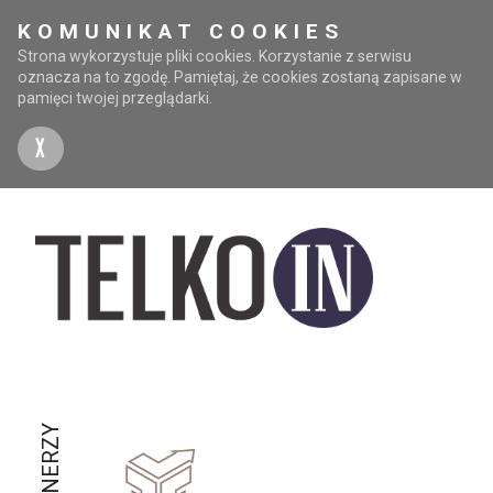
KOMUNIKAT COOKIES
Strona wykorzystuje pliki cookies. Korzystanie z serwisu
oznacza na to zgodę. Pamiętaj, że cookies zostaną zapisane w
pamięci twojej przeglądarki.
X
PARTNERZY