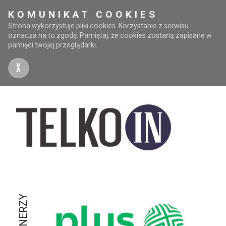
KOMUNIKAT COOKIES
Strona wykorzystuje pliki cookies. Korzystanie z serwisu
oznacza na to zgodę. Pamiętaj, że cookies zostaną zapisane w
pamięci twojej przeglądarki.
X
PARTNERZY