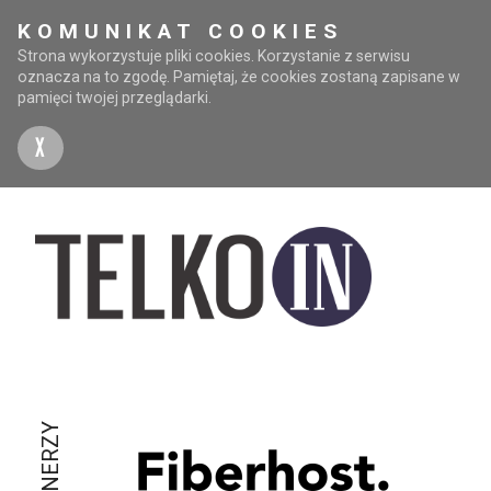
KOMUNIKAT COOKIES
Strona wykorzystuje pliki cookies. Korzystanie z serwisu
oznacza na to zgodę. Pamiętaj, że cookies zostaną zapisane w
pamięci twojej przeglądarki.
X
PARTNERZY