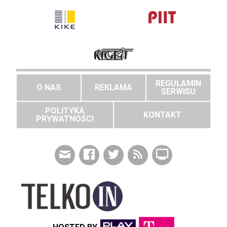
REGULAMIN
O NAS
REKLAMA
SERWISU
POLITYKA
KONTAKT
PRYWATNOŚCI