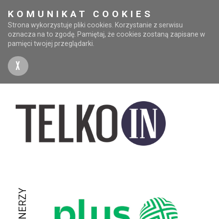
KOMUNIKAT COOKIES
Strona wykorzystuje pliki cookies. Korzystanie z serwisu
oznacza na to zgodę. Pamiętaj, że cookies zostaną zapisane w
pamięci twojej przeglądarki.
X
PARTNERZY