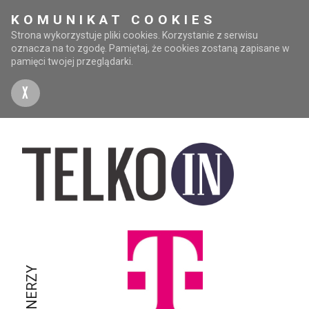
KOMUNIKAT COOKIES
Strona wykorzystuje pliki cookies. Korzystanie z serwisu
oznacza na to zgodę. Pamiętaj, że cookies zostaną zapisane w
pamięci twojej przeglądarki.
X
PARTNERZY