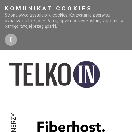
KOMUNIKAT COOKIES
Strona wykorzystuje pliki cookies. Korzystanie z serwisu
oznacza na to zgodę. Pamiętaj, że cookies zostaną zapisane w
pamięci twojej przeglądarki.
X
PARTNERZY