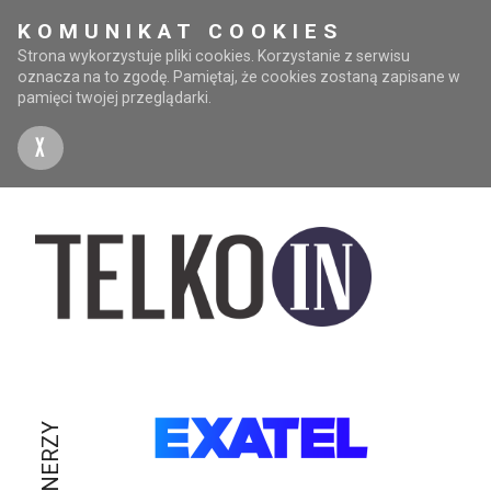
KOMUNIKAT COOKIES
Strona wykorzystuje pliki cookies. Korzystanie z serwisu
oznacza na to zgodę. Pamiętaj, że cookies zostaną zapisane w
pamięci twojej przeglądarki.
X
PARTNERZY