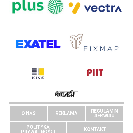
REGULAMIN
O NAS
REKLAMA
SERWISU
POLITYKA
KONTAKT
PRYWATNOŚCI