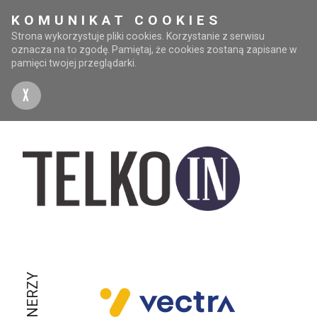
KOMUNIKAT COOKIES
Strona wykorzystuje pliki cookies. Korzystanie z serwisu
oznacza na to zgodę. Pamiętaj, że cookies zostaną zapisane w
pamięci twojej przeglądarki.
X
PARTNERZY