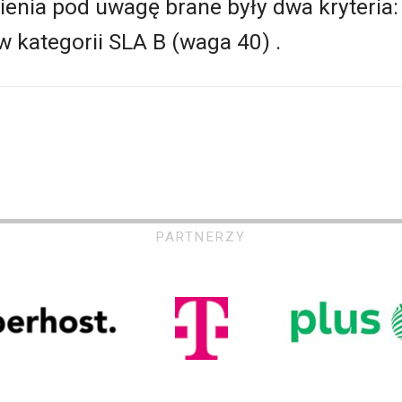
enia pod uwagę brane były dwa kryteria:
w kategorii SLA B (waga 40) .
PARTNERZY