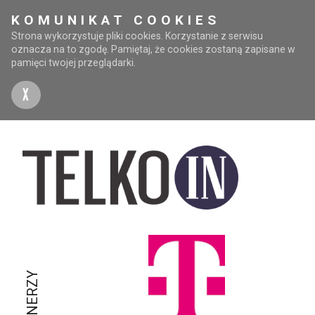
KOMUNIKAT COOKIES
Strona wykorzystuje pliki cookies. Korzystanie z serwisu
oznacza na to zgodę. Pamiętaj, że cookies zostaną zapisane w
pamięci twojej przeglądarki.
X
PARTNERZY