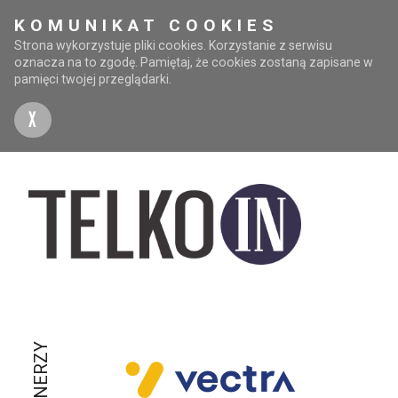
KOMUNIKAT COOKIES
Strona wykorzystuje pliki cookies. Korzystanie z serwisu
oznacza na to zgodę. Pamiętaj, że cookies zostaną zapisane w
pamięci twojej przeglądarki.
X
PARTNERZY