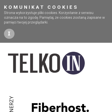
KOMUNIKAT COOKIES
Strona wykorzystuje pliki cookies. Korzystanie z serwisu
oznacza na to zgodę. Pamiętaj, że cookies zostaną zapisane w
pamięci twojej przeglądarki.
X
PARTNERZY