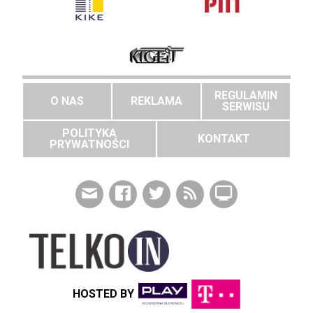
REGULAMIN
O NAS
REKLAMA
SERWISU
POLITYKA
KONTAKT
PRYWATNOŚCI
HOSTED BY