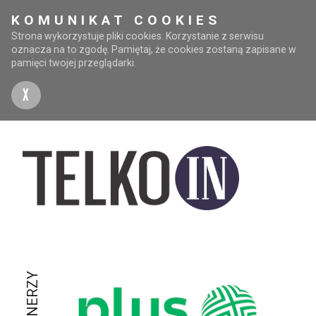
KOMUNIKAT COOKIES
Strona wykorzystuje pliki cookies. Korzystanie z serwisu
oznacza na to zgodę. Pamiętaj, że cookies zostaną zapisane w
pamięci twojej przeglądarki.
X
PARTNERZY