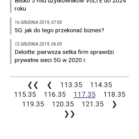
Blisko 5 mld użytkowników VoLTE do 2024
roku
16 GRUDNIA 2019, 07:00
5G: jak do tego przekonać biznes?
12 GRUDNIA 2019, 06:00
Deloitte: pierwsza setka firm sprawdzi
prywatne sieci 5G w 2020 r.
❮❮
❮
113.35
114.35
115.35
116.35
117.35
118.35
119.35
120.35
121.35
❯
❯❯