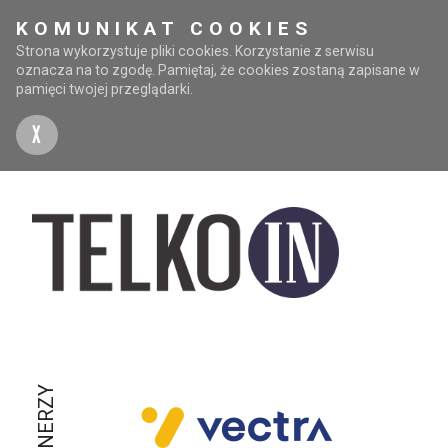
KOMUNIKAT COOKIES
Strona wykorzystuje pliki cookies. Korzystanie z serwisu
oznacza na to zgodę. Pamiętaj, że cookies zostaną zapisane w
pamięci twojej przeglądarki.
X
PARTNERZY