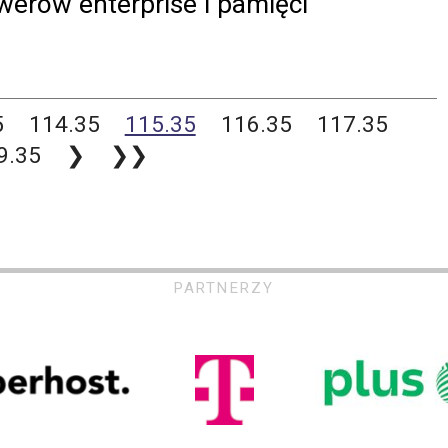
rwerów enterprise i pamięci
5
114.35
115.35
116.35
117.35
9.35
❯
❯❯
PARTNERZY