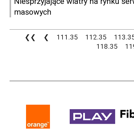
Niesprzyjające wiatry na rynku se
masowych
❮❮
❮
111.35
112.35
113.3
118.35
11