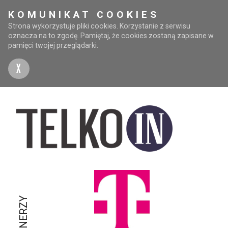
KOMUNIKAT COOKIES
Strona wykorzystuje pliki cookies. Korzystanie z serwisu
oznacza na to zgodę. Pamiętaj, że cookies zostaną zapisane w
pamięci twojej przeglądarki.
X
PARTNERZY