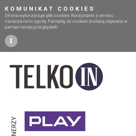
KOMUNIKAT COOKIES
Strona wykorzystuje pliki cookies. Korzystanie z serwisu
oznacza na to zgodę. Pamiętaj, że cookies zostaną zapisane w
pamięci twojej przeglądarki.
X
PARTNERZY