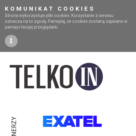
KOMUNIKAT COOKIES
Strona wykorzystuje pliki cookies. Korzystanie z serwisu
oznacza na to zgodę. Pamiętaj, że cookies zostaną zapisane w
pamięci twojej przeglądarki.
X
PARTNERZY