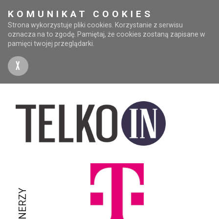
KOMUNIKAT COOKIES
Strona wykorzystuje pliki cookies. Korzystanie z serwisu
oznacza na to zgodę. Pamiętaj, że cookies zostaną zapisane w
pamięci twojej przeglądarki.
X
PARTNERZY