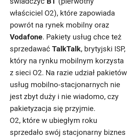
świadczyć
BT
(pierwotny
właściciel O2), które zapowiada
powrót na rynek mobilny oraz
Vodafone
. Pakiety usług chce też
sprzedawać
TalkTalk
, brytyjski ISP,
który na rynku mobilnym korzysta
z sieci O2. Na razie udział pakietów
usług mobilno-stacjonarnych nie
jest zbyt duży i nie wiadomo, czy
pakietyzacja się przyjmie.
O2, które w ubiegłym roku
sprzedało swój stacjonarny biznes