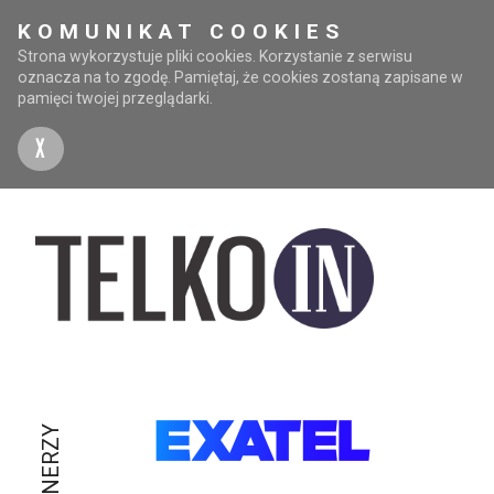
KOMUNIKAT COOKIES
Strona wykorzystuje pliki cookies. Korzystanie z serwisu
oznacza na to zgodę. Pamiętaj, że cookies zostaną zapisane w
pamięci twojej przeglądarki.
X
PARTNERZY