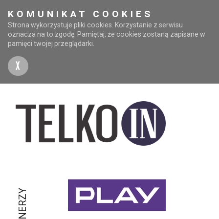
KOMUNIKAT COOKIES
Strona wykorzystuje pliki cookies. Korzystanie z serwisu
oznacza na to zgodę. Pamiętaj, że cookies zostaną zapisane w
pamięci twojej przeglądarki.
X
PARTNERZY