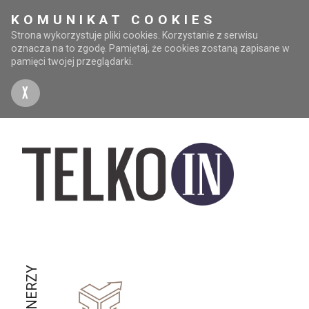
KOMUNIKAT COOKIES
Strona wykorzystuje pliki cookies. Korzystanie z serwisu
oznacza na to zgodę. Pamiętaj, że cookies zostaną zapisane w
pamięci twojej przeglądarki.
X
PARTNERZY