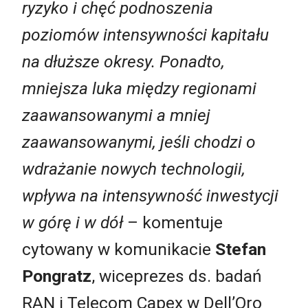
ryzyko i chęć podnoszenia
poziomów intensywności kapitału
na dłuższe okresy. Ponadto,
mniejsza luka między regionami
zaawansowanymi
a
mniej
zaawansowanymi, jeśli chodzi o
wdraż
anie nowych technologii,
wpływa na intensywność inwestycji
w górę i w dół
– komentuje
cytowany w komunikacie
Stefan
Pongratz
, wiceprezes ds. badań
RAN i Telecom Capex w Dell’Oro