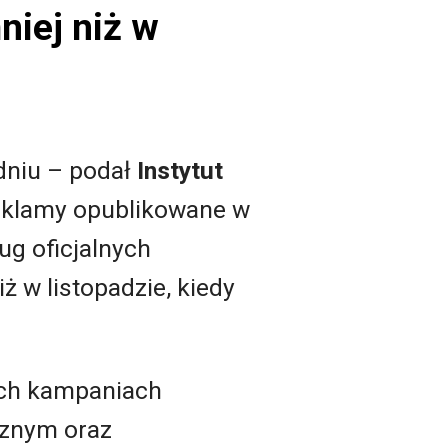
iej niż w
dniu – podał
Instytut
reklamy opublikowane w
ug oficjalnych
 w listopadzie, kiedy
ych kampaniach
cznym oraz