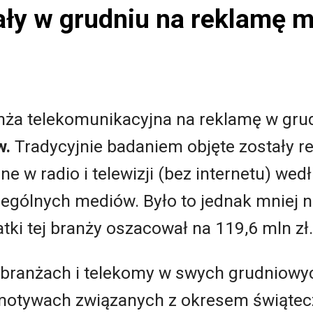
y w grudniu na reklamę mn
anża telekomunikacyjna na reklamę w gru
w.
Tradycyjnie badaniem objęte zostały 
 w radio i telewizji (bez internetu) wedł
gólnych mediów. Było to jednak mniej niż
ki tej branży oszacował na 119,6 mln zł.
h branżach i telekomy w swych grudniow
 motywach związanych z okresem świąte