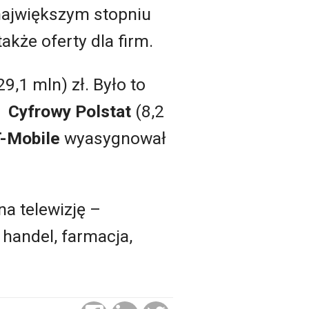
największym stopniu
akże oferty dla firm.
29,1 mln) zł. Było to
ty
Cyfrowy Polstat
(8,2
-Mobile
wyasygnował
a telewizję –
 handel, farmacja,