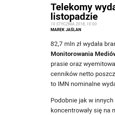
Telekomy wydał
listopadzie
10 STYCZNIA 2018, 10:00
MAREK JAŚLAN
82,7 mln zł wydała br
Monitorowania Medió
prasie oraz wyemitowane
cenników netto poszcze
to IMN nominalne wydat
Podobnie jak w innyc
koncentrowały się na