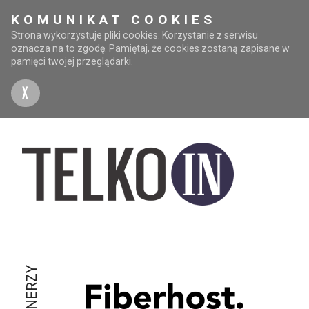
KOMUNIKAT COOKIES
Strona wykorzystuje pliki cookies. Korzystanie z serwisu
oznacza na to zgodę. Pamiętaj, że cookies zostaną zapisane w
pamięci twojej przeglądarki.
X
PARTNERZY