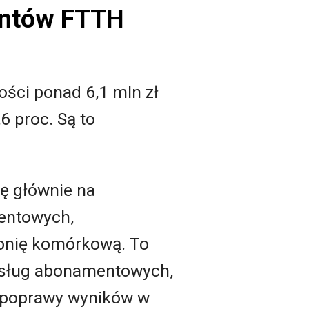
ientów FTTH
ości ponad 6,1 mln zł
6 proc. Są to
ię głównie na
entowych,
fonię komórkową. To
 usług abonamentowych,
ż poprawy wyników w