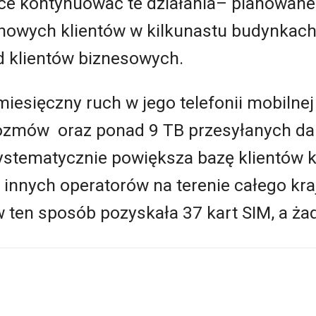
e kontynuować te działania– planowane 
nowych klientów w kilkunastu budynkach
 klientów biznesowych.
miesięczny ruch w jego telefonii mobilnej
rozmów oraz ponad 9 TB przesyłanych da
systematycznie powiększa bazę klientów
innych operatorów na terenie całego kr
w ten sposób pozyskała 37 kart SIM, a ża