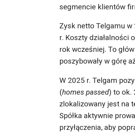
segmencie klientów f
Zysk netto Telgamu w 2
r. Koszty działalności 
rok wcześniej. To głów
poszybowały w górę aż
W 2025 r. Telgam pozys
(
homes passed
) to ok
zlokalizowany jest na 
Spółka aktywnie prowad
przyłączenia, aby popr