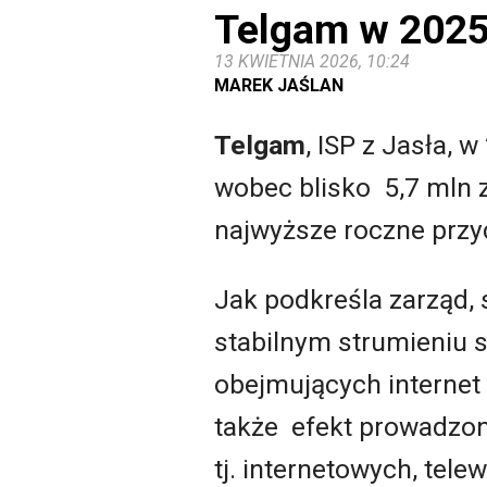
Telgam w 2025 
13 KWIETNIA 2026, 10:24
MAREK JAŚLAN
Telgam
, ISP z Jasła,
wobec blisko 5,7 mln zł
najwyższe roczne przych
Jak podkreśla zarząd, 
stabilnym strumieniu
obejmujących internet
także efekt prowadzon
tj. internetowych, te