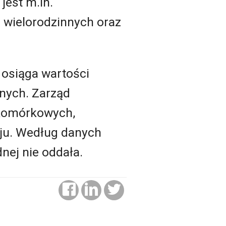
jest m.in.
 wielorodzinnych oraz
 osiąga wartości
nych. Zarząd
 komórkowych,
aju. Według danych
dnej nie oddała.