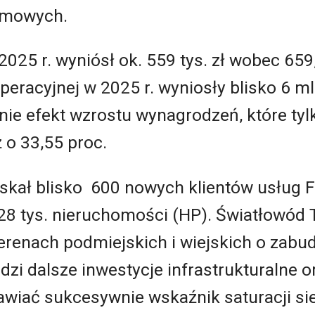
irmowych.
025 r. wyniósł ok. 559 tys. zł wobec 659
operacyjnej w 2025 r. wyniosły blisko 6 m
nie efekt wzrostu wynagrodzeń, które tylk
 o 33,55 proc.
kał blisko 600 nowych klientów usług FT
. 28 tys. nieruchomości (HP). Światłowód
terenach podmiejskich i wiejskich o zabu
zi dalsze inwestycje infrastrukturalne o
awiać sukcesywnie wskaźnik saturacji sie