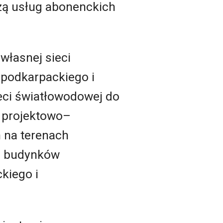
zą usług abonenckich
własnej sieci
 podkarpackiego i
eci światłowodowej do
 projektowo–
 na terenach
h budynków
kiego i