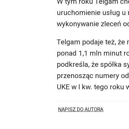
W tym roku Telgam chc
uruchomienie usług u 
wykonywanie zleceń od
Telgam podaje też, że 
ponad 1,1 mln minut 
podkreśla, że spółka 
przenosząc numery od 
UKE w I kw. tego roku 
NAPISZ DO AUTORA