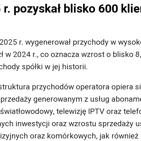
r. pozyskał blisko 600 kl
 w 2025 r. wygenerował przychody w wysok
 w 2024 r., co oznacza wzrost o blisko 8,
ody spółki w jej historii.
struktura przychodów operatora opiera s
 sprzedaży generowanym z usług abonam
 światłowodowy, telewizję IPTV oraz tele
ych inwestycji oraz wzrostu sprzedaży
lewizyjnych oraz komórkowych, jak równie