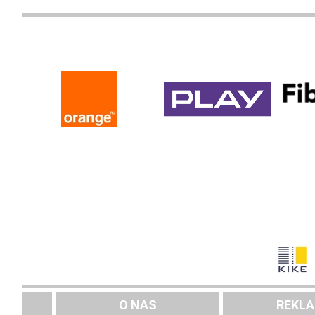
O NAS
REKL