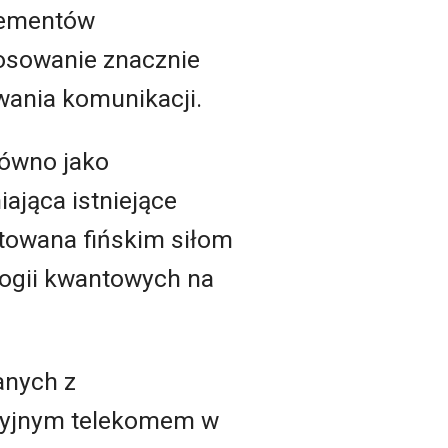
elementów
tosowanie znacznie
wania komunikacji.
równo jako
ająca istniejące
towana fińskim siłom
logii kwantowych na
anych z
cyjnym telekomem w