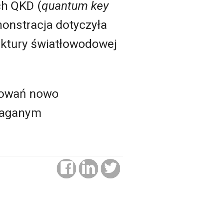
ch QKD (
quantum key
onstracja dotyczyła
ruktury światłowodowej
osowań nowo
maganym