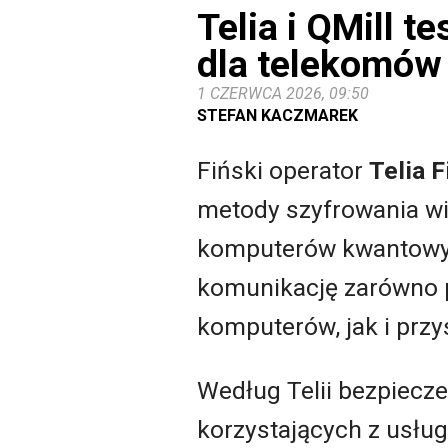
Telia i QMill 
dla telekomów
1 CZERWCA 2026, 09:50
STEFAN KACZMAREK
Fiński operator
Telia 
metody szyfrowania wi
komputerów kwantowyc
komunikację zarówno p
komputerów, jak i prz
Według Telii bezpiecze
korzystających z usłu