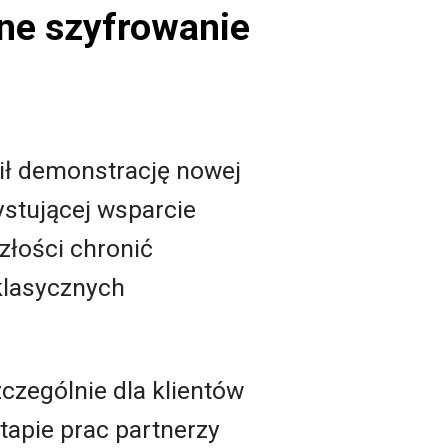
ne szyfrowanie
ł demonstrację nowej
stującej wsparcie
łości chronić
klasycznych
zczególnie dla klientów
tapie prac partnerzy