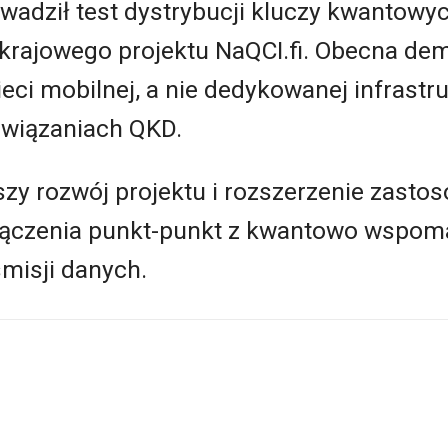
rowadził test dystrybucji kluczy kwantowy
krajowego projektu NaQCI.fi. Obecna dem
eci mobilnej, a nie dedykowanej infrast
związaniach QKD.
szy rozwój projektu i rozszerzenie zast
łączenia punkt-punkt z kwantowo wspo
misji danych.