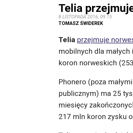
Telia przejmu
8 LISTOPADA 2016, 09:15
TOMASZ ŚWIDEREK
Telia
przejmuje norwe
mobilnych dla małych 
koron norweskich (253
Phonero (poza małymi 
publicznym) ma 25 tys. 
miesięcy zakończonych
217 mln koron zysku 