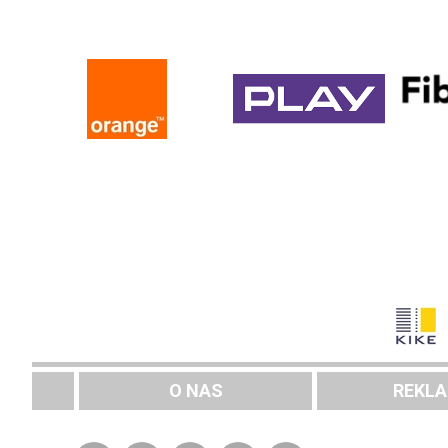
O NAS
REKL