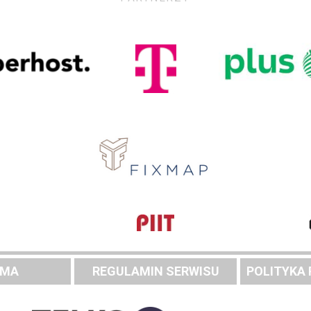
AMA
REGULAMIN SERWISU
POLITYKA