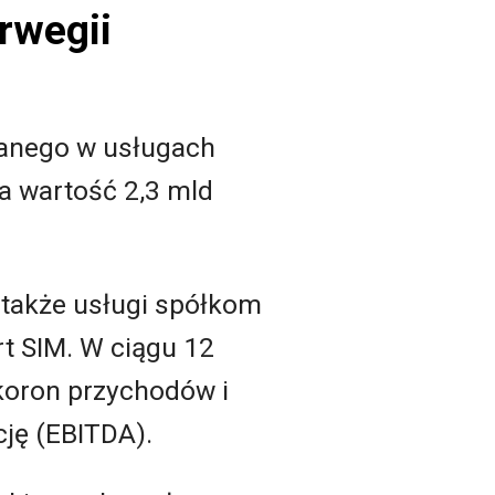
rwegii
anego w usługach
a wartość 2,3 mld
 także usługi spółkom
rt SIM. W ciągu 12
koron przychodów i
ję (EBITDA).