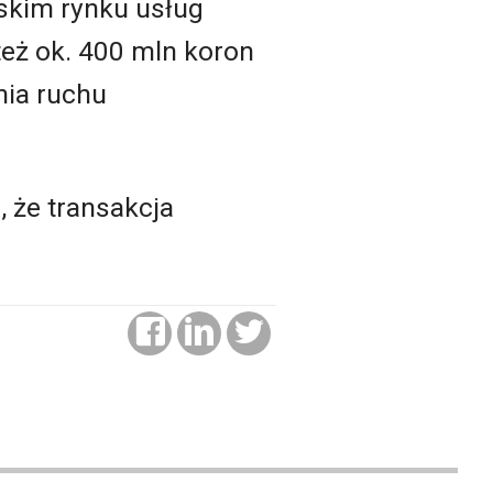
eskim rynku usług
też ok. 400 mln koron
nia ruchu
, że transakcja