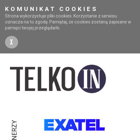
KOMUNIKAT COOKIES
Strona wykorzystuje pliki cookies. Korzystanie z serwisu
oznacza na to zgodę. Pamiętaj, że cookies zostaną zapisane w
pamięci twojej przeglądarki.
X
PARTNERZY