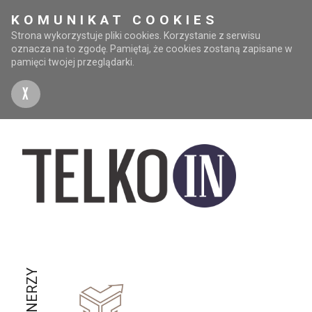
KOMUNIKAT COOKIES
Strona wykorzystuje pliki cookies. Korzystanie z serwisu
oznacza na to zgodę. Pamiętaj, że cookies zostaną zapisane w
pamięci twojej przeglądarki.
X
PARTNERZY