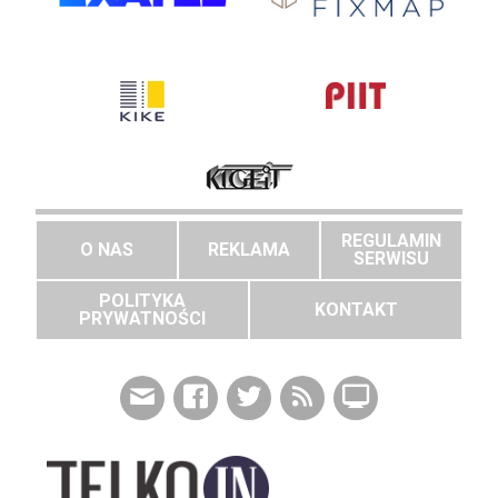
REGULAMIN
O NAS
REKLAMA
SERWISU
POLITYKA
KONTAKT
PRYWATNOŚCI