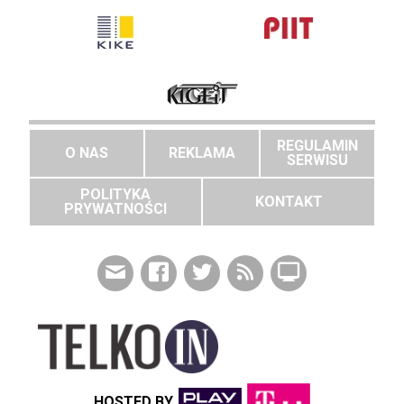
REGULAMIN
O NAS
REKLAMA
SERWISU
POLITYKA
KONTAKT
PRYWATNOŚCI
HOSTED BY