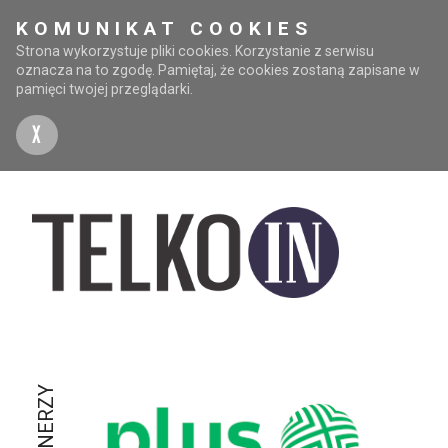
KOMUNIKAT COOKIES
Strona wykorzystuje pliki cookies. Korzystanie z serwisu
oznacza na to zgodę. Pamiętaj, że cookies zostaną zapisane w
pamięci twojej przeglądarki.
X
PARTNERZY