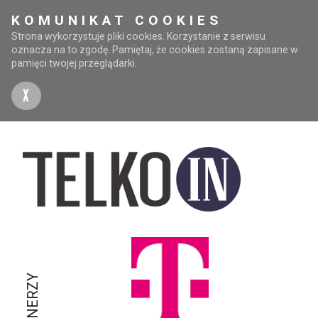
KOMUNIKAT COOKIES
Strona wykorzystuje pliki cookies. Korzystanie z serwisu
oznacza na to zgodę. Pamiętaj, że cookies zostaną zapisane w
pamięci twojej przeglądarki.
X
PARTNERZY