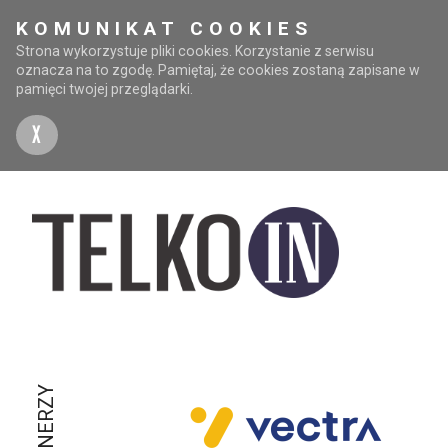
KOMUNIKAT COOKIES
Strona wykorzystuje pliki cookies. Korzystanie z serwisu
oznacza na to zgodę. Pamiętaj, że cookies zostaną zapisane w
pamięci twojej przeglądarki.
X
PARTNERZY