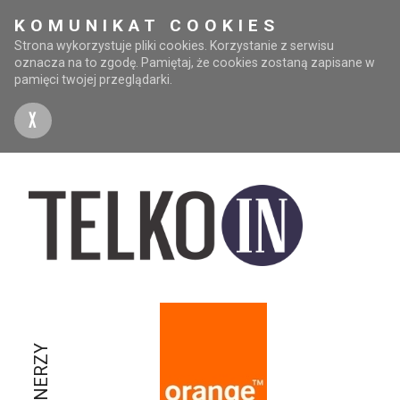
KOMUNIKAT COOKIES
Strona wykorzystuje pliki cookies. Korzystanie z serwisu
oznacza na to zgodę. Pamiętaj, że cookies zostaną zapisane w
pamięci twojej przeglądarki.
X
PARTNERZY