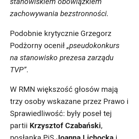
stanowiskiem obowiązkiem
zachowywania bezstronności.
Podobnie krytycznie Grzegorz
Podżorny ocenił
„pseudokonkurs
na stanowisko prezesa zarządu
TVP”
.
W RMN większość głosów mają
trzy osoby wskazane przez Prawo i
Sprawiedliwość: były poseł tej
partii
Krzysztof Czabański
,
posłanka PiS
Joanna Lichocka
i