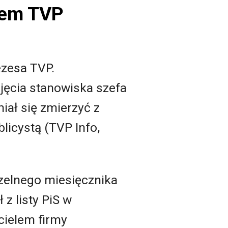
sem TVP
ezesa TVP.
bjęcia stanowiska szefa
iał się zmierzyć z
icystą (TVP Info,
czelnego miesięcznika
z listy PiS w
cielem firmy