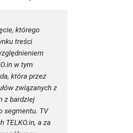
ęcie, którego
ynku treści
względnieniem
KO.in w tym
da, która przez
tułów związanych z
 z bardziej
go segmentu. TV
 TELKO.in, a za