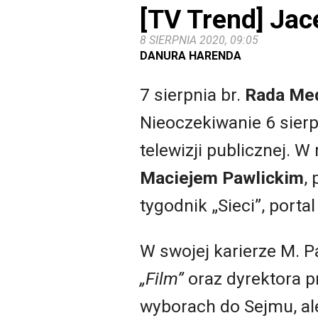
[TV Trend] Ja
8 SIERPNIA 2020, 09:05
DANURA HARENDA
7 sierpnia br.
Rada Me
Nieoczekiwanie 6 sierp
telewizji publicznej. W
Maciejem Pawlickim
,
tygodnik „Sieci”, portal
W swojej karierze M. P
„Film”
oraz dyrektora pr
wyborach do Sejmu, ale