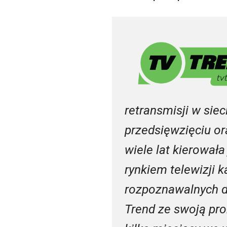
retransmisji w sie
przedsięwzięciu or
wiele lat kierował
rynkiem telewizji 
rozpoznawalnych d
Trend ze swoją pr