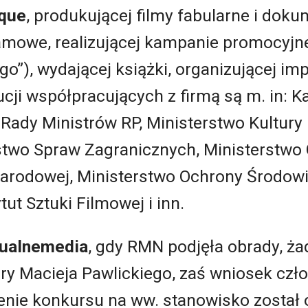
que
, produkującej filmy fabularne i dok
klamowe, realizującej kampanie promocyj
”), wydającej książki, organizującej im
ucji współpracujących z firmą są m. in: K
 Rady Ministrów RP, Ministerstwo Kultury 
two Spraw Zagranicznych, Ministerstwo 
arodowej, Ministerstwo Ochrony Środowi
tut Sztuki Filmowej i inn.
tualnemedia
, gdy RMN podjęła obrady, ża
ury Macieja Pawlickiego, zaś wniosek cz
nie konkursu na ww. stanowisko został 