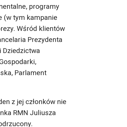
umentalne, programy
ne (w tym kampanie
prezy. Wśród klientów
ancelaria Prezydenta
i Dziedzictwa
Gospodarki,
ska, Parlament
den z jej członków nie
łonka RMN Juliusza
odrzucony.