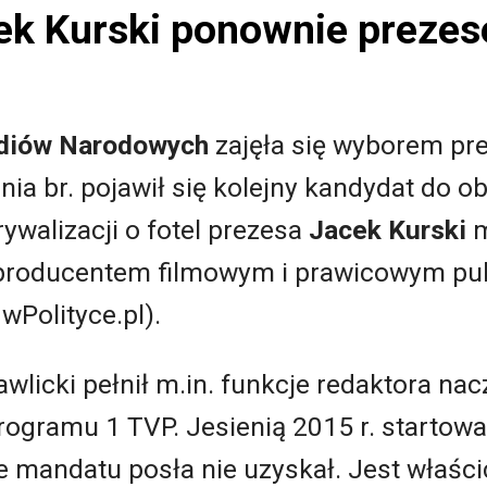
cek Kurski ponownie preze
diów Narodowych
zajęła się wyborem pr
nia br. pojawił się kolejny kandydat do o
 rywalizacji o fotel prezesa
Jacek Kurski
m
 producentem filmowym i prawicowym publ
 wPolityce.pl).
awlicki pełnił m.in. funkcje redaktora na
ogramu 1 TVP. Jesienią 2015 r. startował 
 mandatu posła nie uzyskał. Jest właści