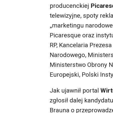
producenckiej
Picares
telewizyjne, spoty re
„marketingu narodowego
Picaresque oraz instyt
RP, Kancelaria Prezesa
Narodowego, Ministers
Ministerstwo Obrony N
Europejski, Polski Insty
Jak ujawnił portal
Wir
zgłosił dalej kandydat
Brauna o przeprowadze