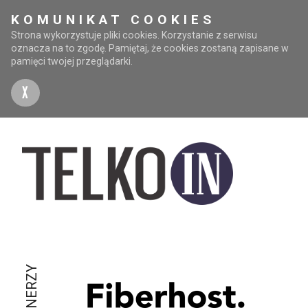
KOMUNIKAT COOKIES
Strona wykorzystuje pliki cookies. Korzystanie z serwisu
oznacza na to zgodę. Pamiętaj, że cookies zostaną zapisane w
pamięci twojej przeglądarki.
X
PARTNERZY