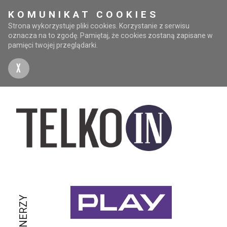
KOMUNIKAT COOKIES
Strona wykorzystuje pliki cookies. Korzystanie z serwisu
oznacza na to zgodę. Pamiętaj, że cookies zostaną zapisane w
pamięci twojej przeglądarki.
X
PARTNERZY