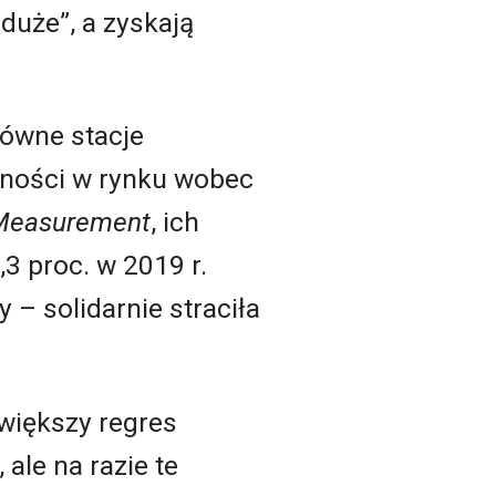
duże”, a zyskają
łówne stacje
alności w rynku wobec
 Measurement
, ich
,3 proc. w 2019 r.
 – solidarnie straciła
większy regres
 ale na razie te