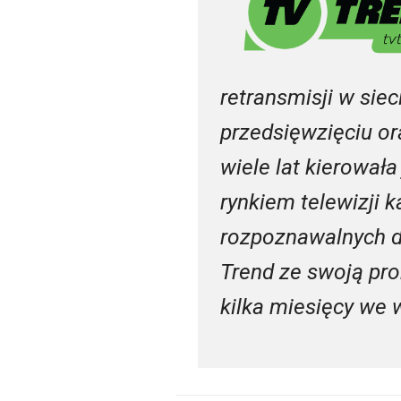
retransmisji w sie
przedsięwzięciu or
wiele lat kierował
rynkiem telewizji 
rozpoznawalnych d
Trend ze swoją pr
kilka miesięcy we 