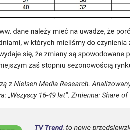
c ww. dane należy mieć na uwadze, że po
odniami, w których mieliśmy do czynienia
wydaje się, że zmiany są spowodowane 
niejszym zaś stopniu sezonowością rynku
ą z Nielsen Media Research. Analizowany
a: „Wszyscy 16-49 lat”. Zmienna: Share of
TV Trend
, to nowe przedsięwzi