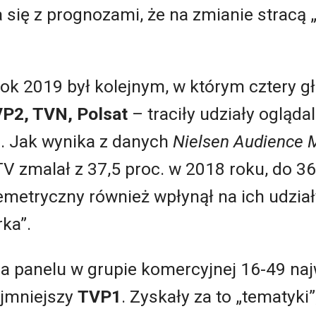
się z prognozami, że na zmianie stracą „
ok 2019 był kolejnym, w którym cztery g
P2, TVN, Polsat
– traciły udziały ogląd
. Jak wynika z danych
Nielsen Audience
TV zmalał z 37,5 proc. w 2018 roku, do 36
metryczny również wpłynął na ich udziały
rka”.
a panelu w grupie komercyjnej 16-49 naj
ajmniejszy
TVP1
. Zyskały za to „tematyki”,