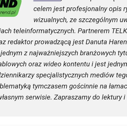
celem jest profesjonalny opis r
wizualnych, ze szczególnym u
ciach teleinformatycznych. Partnerem TEL
az redaktor prowadzącą jest Danuta Haren
a jednym z najważniejszych branżowych ty
kablowych oraz wideo kontentu i jest jednym
ziennikarzy specjalistycznych mediów te
oblematyką tymczasem gościnnie na łamach
własnym serwisie. Zapraszamy do lektury i