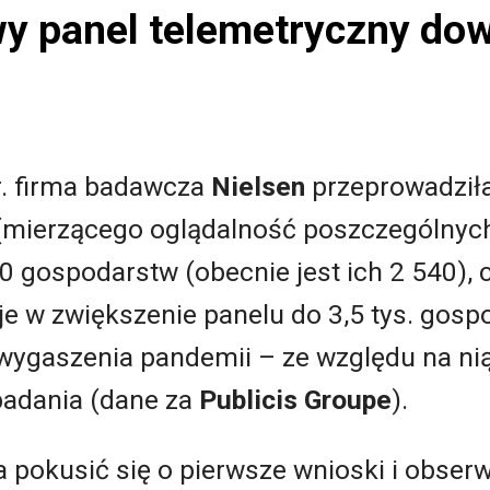
y panel telemetryczny dow
r. firma badawcza
Nielsen
przeprowadziła
(mierzącego oglądalność poszczególnych 
 gospodarstw (obecnie jest ich 2 540), c
je w zwiększenie panelu do 3,5 tys. gospo
d wygaszenia pandemii – ze względu na n
badania (dane za
Publicis Groupe
).
pokusić się o pierwsze wnioski i obserwa