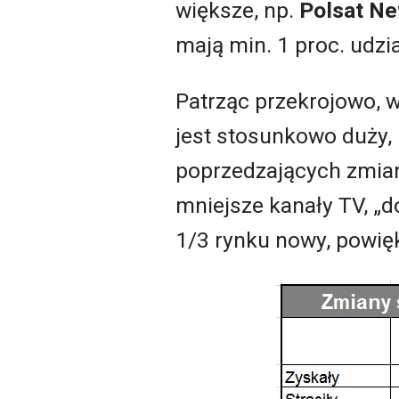
większe, np.
Polsat N
mają min. 1 proc. udz
Patrząc przekrojowo, w
jest stosunkowo duży,
poprzedzających zmianę
mniejsze kanały TV, „d
1/3 rynku nowy, powię