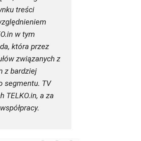
ynku treści
względnieniem
KO.in w tym
da, która przez
tułów związanych z
 z bardziej
go segmentu. TV
 TELKO.in, a za
 współpracy.