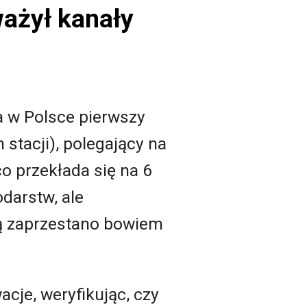
ażył kanały
 w Polsce pierwszy
stacji), polegający na
o przekłada się na 6
darstw, ale
ią zaprzestano bowiem
cje, weryfikując, czy