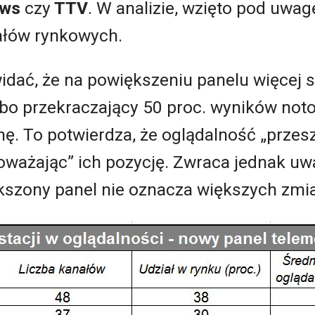
ews
czy
TTV
. W analizie, wzięto pod uwagę
iałów rynkowych.
idać, że na powiększeniu panelu więcej st
 bo przekraczający 50 proc. wyników no
. To potwierdza, że oglądalność „przesz
oważając” ich pozycję. Zwraca jednak uwag
kszony panel nie oznacza większych zmi