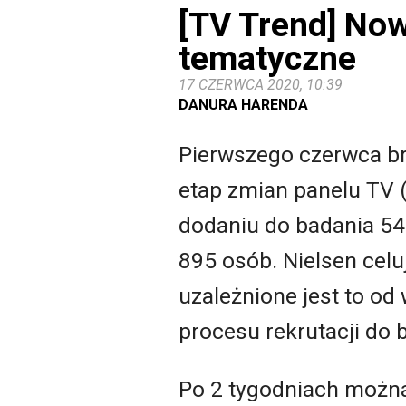
[TV Trend] Now
tematyczne
17 CZERWCA 2020, 10:39
DANURA HARENDA
Pierwszego czerwca b
etap zmian panelu TV 
dodaniu do badania 540
895 osób. Nielsen celu
uzależnione jest to o
procesu rekrutacji do 
Po 2 tygodniach można 