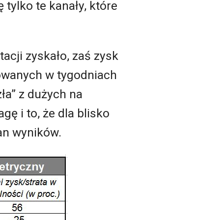
 tylko te kanały, które
acji zyskało, zaś zysk
towanych w tygodniach
ła” z dużych na
ę i to, że dla blisko
an wyników.