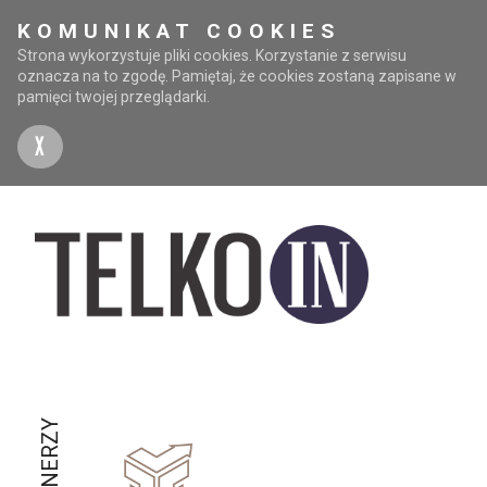
KOMUNIKAT COOKIES
Strona wykorzystuje pliki cookies. Korzystanie z serwisu
oznacza na to zgodę. Pamiętaj, że cookies zostaną zapisane w
pamięci twojej przeglądarki.
X
PARTNERZY