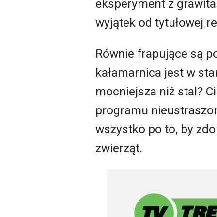
eksperyment z grawitacj
wyjątek od tytułowej re
Równie frapujące są po
kałamarnica jest w stan
mocniejsza niż stal? C
programu nieustraszo
wszystko po to, by zdo
zwierząt.