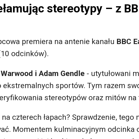
ełamując stereotypy – z BB
ipcowa premiera na antenie kanału
BBC E
(10 odcinków).
 Warwood i Adam Gendle
- utytułowani 
o ekstremalnych sportów. Tym razem swo
eryfikowania stereotypów oraz mitów na 
 na czterech łapach? Sprawdzenie, tego ni
wać. Momentem kulminacyjnym odcinka o