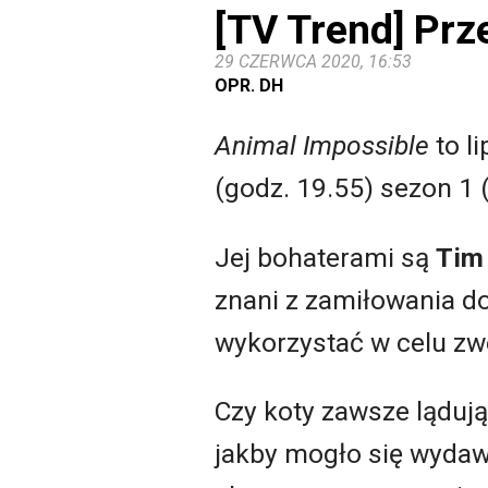
[TV Trend] Prz
29 CZERWCA 2020, 16:53
OPR. DH
Animal Impossible
to l
(godz. 19.55) sezon 1 
Jej bohaterami są
Tim
znani z zamiłowania d
wykorzystać w celu zw
Czy koty zawsze lądują
jakby mogło się wyda