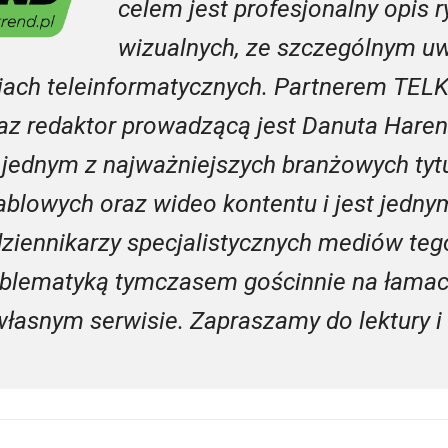
celem jest profesjonalny opis r
wizualnych, ze szczególnym u
ciach teleinformatycznych. Partnerem TEL
az redaktor prowadzącą jest Danuta Haren
a jednym z najważniejszych branżowych ty
kablowych oraz wideo kontentu i jest jednym
ziennikarzy specjalistycznych mediów te
oblematyką tymczasem gościnnie na łamach
własnym serwisie. Zapraszamy do lektury i