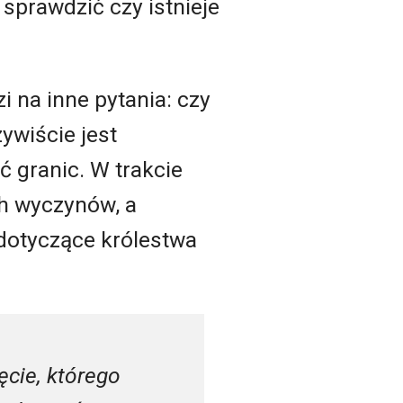
 sprawdzić czy istnieje
i na inne pytania: czy
ywiście jest
ć granic. W trakcie
h wyczynów, a
 dotyczące królestwa
ęcie, którego