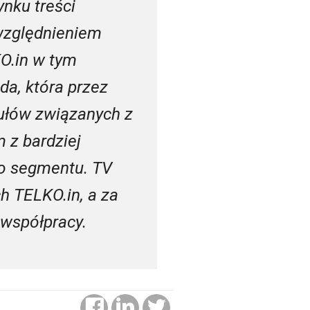
ynku treści
względnieniem
KO.in w tym
da, która przez
tułów związanych z
 z bardziej
go segmentu. TV
 TELKO.in, a za
 współpracy.