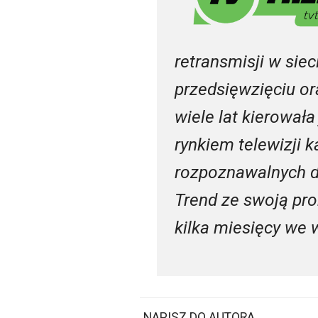
retransmisji w sie
przedsięwzięciu or
wiele lat kierował
rynkiem telewizji 
rozpoznawalnych d
Trend ze swoją pr
kilka miesięcy we 
NAPISZ DO AUTORA