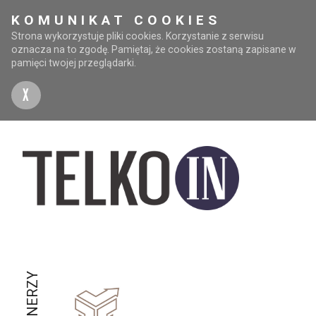
KOMUNIKAT COOKIES
Strona wykorzystuje pliki cookies. Korzystanie z serwisu
oznacza na to zgodę. Pamiętaj, że cookies zostaną zapisane w
pamięci twojej przeglądarki.
X
PARTNERZY