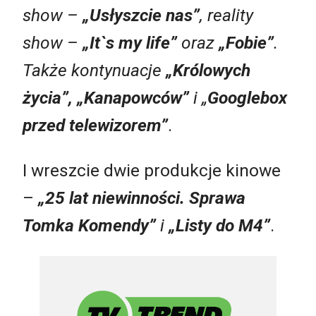
show –
„Usłyszcie nas”
, reality
show –
„It`s my life”
oraz
„Fobie”
.
Także kontynuacje
„Królowych
życia”, „Kanapowców”
i „
Googlebox
przed telewizorem”
.
I wreszcie dwie produkcje kinowe
–
„25 lat niewinności. Sprawa
Tomka Komendy”
i
„Listy do M4”
.