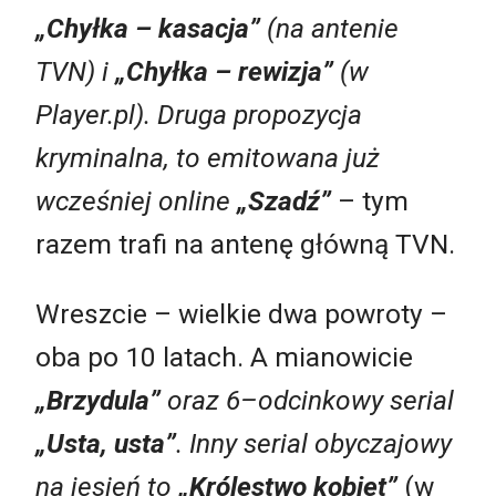
„Chyłka – kasacja”
(na antenie
TVN) i
„Chyłka – rewizja”
(w
Player.pl). Druga propozycja
kryminalna, to emitowana już
wcześniej online
„Szadź”
– tym
razem trafi na antenę główną TVN.
Wreszcie – wielkie dwa powroty –
oba po 10 latach. A mianowicie
„Brzydula”
oraz 6–odcinkowy serial
„Usta, usta”
. Inny serial obyczajowy
na jesień to
„Królestwo kobiet”
(w