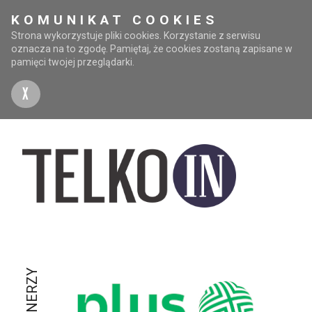
KOMUNIKAT COOKIES
Strona wykorzystuje pliki cookies. Korzystanie z serwisu
oznacza na to zgodę. Pamiętaj, że cookies zostaną zapisane w
pamięci twojej przeglądarki.
X
PARTNERZY