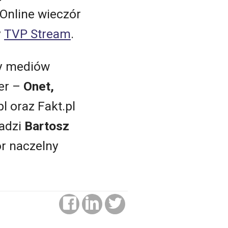
 Online wieczór
y
TVP Stream
.
ły mediów
ger –
Onet,
 oraz Fakt.pl
wadzi
Bartosz
or naczelny