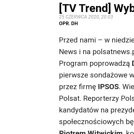
[TV Trend] Wy
25 CZERWCA 2020, 20:03
OPR. DH
Przed nami – w niedzie
News i na polsatnews.p
Program poprowadzą
pierwsze sondażowe wy
przez firmę
IPSOS
. Wi
Polsat. Reporterzy Po
kandydatów na prezyden
społecznościowych bę
Piotrem Witwickim
, k