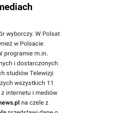
 mediach
zór wyborczy. W Polsat
wnież w Polsacie.
W programie m.in.
nych i dostarczonych
ch studiów Telewizji
czych wszystkich 11
 z internetu i mediów
news.pl
na czele z
ela
przedstawi dane o