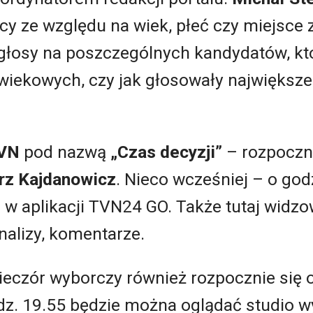
acy ze względu na wiek, płeć czy miejsce
głosy na poszczególnych kandydatów, kto
iekowych, czy jak głosowały największe 
VN
pod nazwą
„Czas decyzji”
– rozpoczni
rz Kajdanowicz
. Nieco wcześniej – o god
 w aplikacji TVN24 GO. Także tutaj widzo
nalizy, komentarze.
eczór wyborczy również rozpocznie się o
odz. 19.55 będzie można oglądać studio w