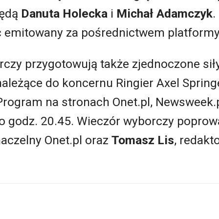
będą
Danuta Holecka
i
Michał Adamczyk
.
ć emitowany za pośrednictwem platform
czy przygotowują także zjednoczone si
należące do koncernu Ringier Axel Sprin
Program na stronach Onet.pl, Newsweek.pl
ę o godz. 20.45. Wieczór wyborczy popro
naczelny Onet.pl oraz
Tomasz Lis
, redakt