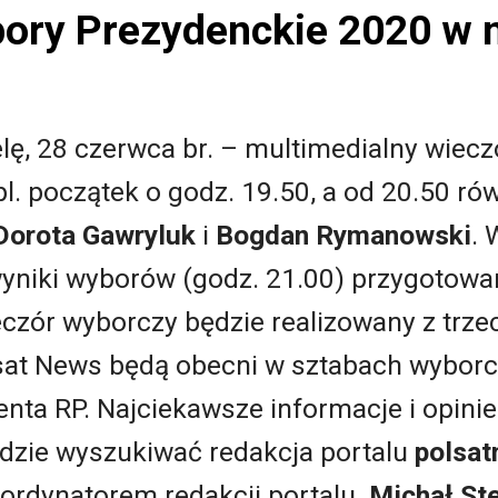
bory Prezydenckie 2020 w
lę, 28 czerwca br. – multimedialny wiec
l. początek o godz. 19.50, a od 20.50 ró
Dorota Gawryluk
i
Bogdan Rymanowski
. 
niki wyborów (godz. 21.00) przygotowa
eczór wyborczy będzie realizowany z trze
lsat News będą obecni w sztabach wybor
ta RP. Najciekawsze informacje i opinie
dzie wyszukiwać redakcja portalu
polsat
oordynatorem redakcji portalu.
Michał St