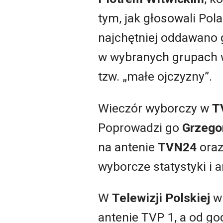
tym, jak głosowali Pol
najchętniej oddawano 
w wybranych grupach w
tzw. „małe ojczyzny”.
Wieczór wyborczy w
T
Poprowadzi go
Grzego
na antenie
TVN24
oraz
wyborcze statystyki i a
W
Telewizji Polskiej
wi
antenie TVP 1, a od g