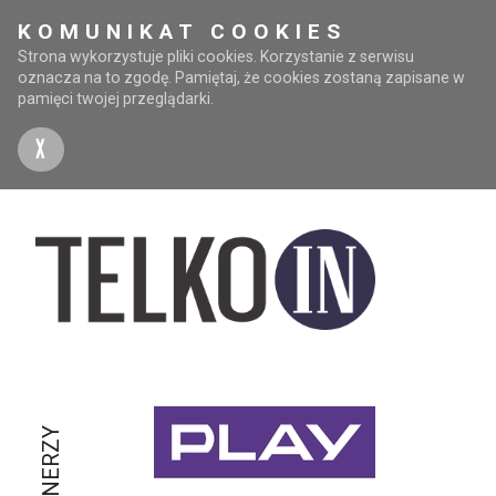
KOMUNIKAT COOKIES
Strona wykorzystuje pliki cookies. Korzystanie z serwisu
oznacza na to zgodę. Pamiętaj, że cookies zostaną zapisane w
pamięci twojej przeglądarki.
X
PARTNERZY