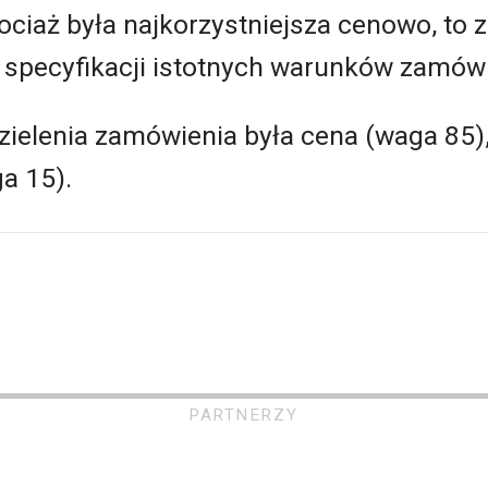
hociaż była najkorzystniejsza cenowo, to 
a specyfikacji istotnych warunków zamówi
ielenia zamówienia była cena (waga 85),
a 15).
PARTNERZY