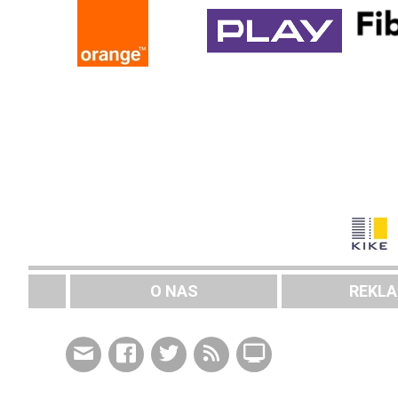
O NAS
REKL