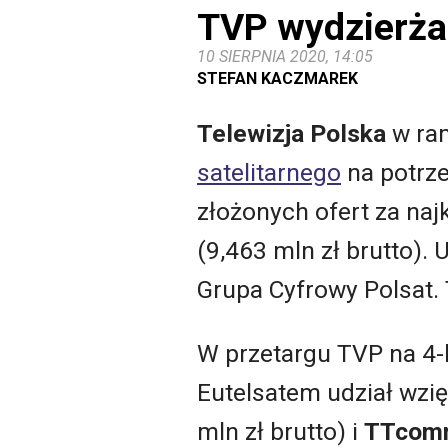
TVP wydzierżaw
10 SIERPNIA 2020, 14:05
STEFAN KACZMAREK
Telewizja Polska
w ra
satelitarnego
na potrze
złożonych ofert za naj
(9,463 mln zł brutto). 
Grupa Cyfrowy Polsat
W przetargu TVP na 4-
Eutelsatem udział wzię
mln zł brutto) i
TTcom