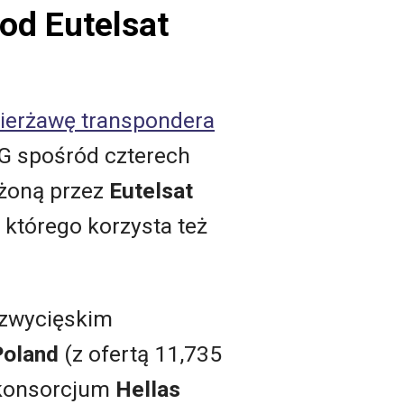
od Eutelsat
ierżawę transpondera
NG spośród czterech
żoną przez
Eutelsat
z którego korzysta też
 zwycięskim
Poland
(z ofertą 11,735
e konsorcjum
Hellas