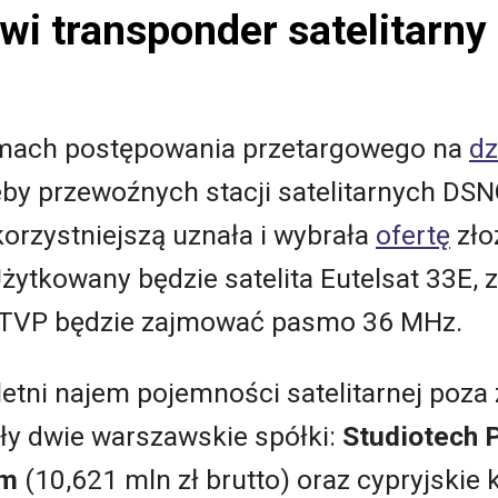
i transponder satelitarny 
mach postępowania przetargowego na
dz
by przewoźnych stacji satelitarnych DS
korzystniejszą uznała i wybrała
ofertę
zło
Użytkowany będzie satelita Eutelsat 33E, 
. TVP będzie zajmować pasmo 36 MHz.
letni najem pojemności satelitarnej poza
ły dwie warszawskie spółki:
Studiotech 
m
(10,621 mln zł brutto) oraz cypryjski