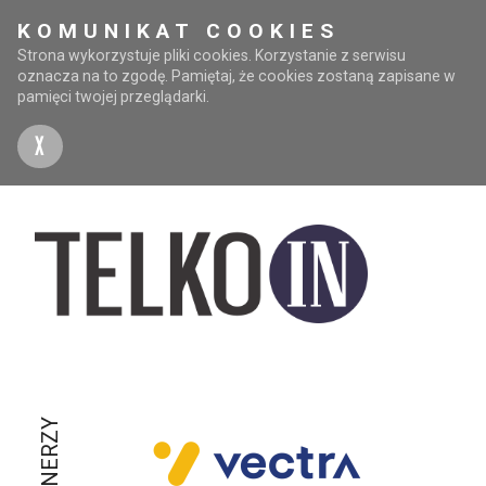
KOMUNIKAT COOKIES
Strona wykorzystuje pliki cookies. Korzystanie z serwisu
oznacza na to zgodę. Pamiętaj, że cookies zostaną zapisane w
pamięci twojej przeglądarki.
X
PARTNERZY