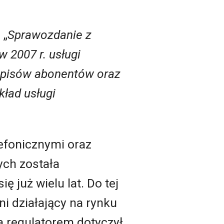
 „
Sprawozdanie z
 2007 r. usługi
 spisów abonentów oraz
ład usługi
efonicznymi oraz
ych została
się już wielu lat. Do tej
i działający na rynku
a regulatorem dotyczył