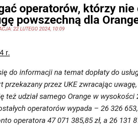
ać operatorów, którzy nie 
ugę powszechną dla Orange
ACJA: 22 LUTEGO 2024, 10:09
 r.
się do informacji na temat dopłaty do usł
port przekazany przez UKE zwracając uwagę
ię też udział samego Orange w wysokości 2
zostałych operatorów wypada
– 26 326 653,
nto operatora 47 071 385,85 zł, a 26 131 8