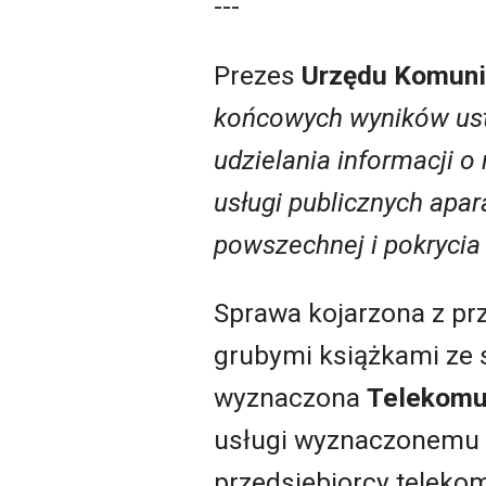
---
Prezes
Urzędu Komunik
końcowych wyników usta
udzielania informacji 
usługi publicznych apa
powszechnej i pokrycia 
Sprawa kojarzona z pr
grubymi książkami ze 
wyznaczona
Telekomu
usługi wyznaczonemu t
przedsiębiorcy teleko