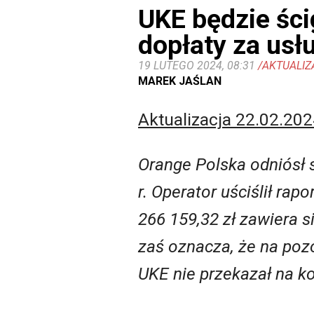
UKE będzie ścig
dopłaty za usł
19 LUTEGO 2024, 08:31
/AKTUALIZ
MAREK JAŚLAN
Aktualizacja 22.02.2024
Orange Polska odniósł 
r. Operator uściślił ra
266 159,32 zł zawiera s
zaś oznacza, że na po
UKE nie przekazał na ko