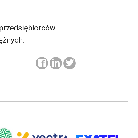
 przedsiębiorców
iężnych.