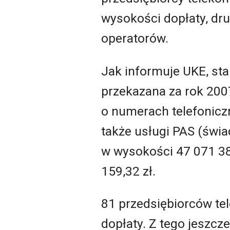
wysokości dopłaty, d
operatorów.
Jak informuje UKE, stan
przekazana za rok 2007
o numerach telefonicz
także usługi PAS (świ
w wysokości 47 071 38
159,32 zł.
81 przedsiębiorców te
dopłaty. Z tego jeszcz