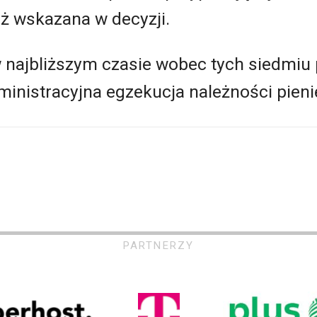
iż wskazana w decyzji.
w najbliższym czasie wobec tych siedmiu
inistracyjna egzekucja należności pien
PARTNERZY