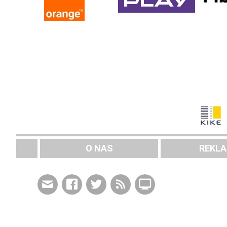
O NAS
REKL