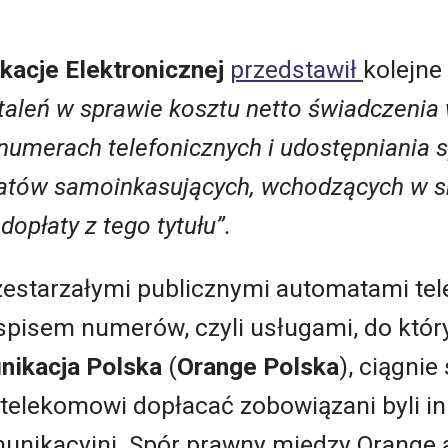
acje Elektronicznej
przedstawił
kolejne
leń w sprawie kosztu netto świadczenia w
o numerach telefonicznych i udostępniania
ratów samoinkasujących, wchodzących w sk
dopłaty z tego tytułu”.
zestarzałymi publicznymi automatami tel
spisem numerów, czyli usługami, do któr
nikacja Polska
(
Orange Polska
), ciągnie 
elekomowi dopłacać zobowiązani byli inn
munikacyjni. Spór prawny między Orange 