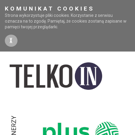
KOMUNIKAT COOKIES
Strona wykorzystuje pliki cookies. Korzystanie z serwisu
oznacza na to zgodę. Pamiętaj, że cookies zostaną zapisane w
pamięci twojej przeglądarki.
X
PARTNERZY