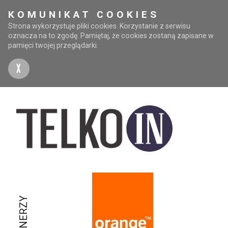
KOMUNIKAT COOKIES
Strona wykorzystuje pliki cookies. Korzystanie z serwisu
oznacza na to zgodę. Pamiętaj, że cookies zostaną zapisane w
pamięci twojej przeglądarki.
X
PARTNERZY