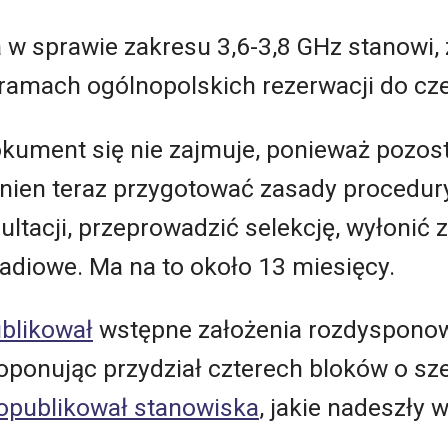
a w sprawie zakresu 3,6-3,8 GHz stanowi
 ramach ogólnopolskich rezerwacji do cz
kument się nie zajmuje, ponieważ pozos
nien teraz przygotować zasady procedury
ultacji, przeprowadzić selekcję, wyłonić 
radiowe. Ma na to około 13 miesięcy.
blikował
wstępne założenia rozdyspono
roponując przydział czterech bloków o sz
r opublikował stanowiska
, jakie nadeszły 