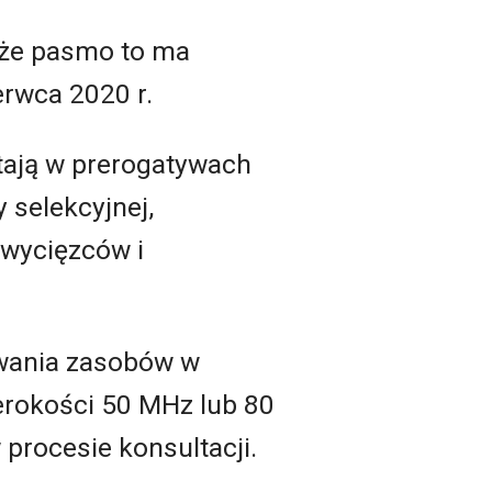
, że pasmo to ma
erwca 2020 r.
tają w prerogatywach
 selekcyjnej,
zwycięzców i
wania zasobów w
erokości 50 MHz lub 80
w procesie konsultacji.