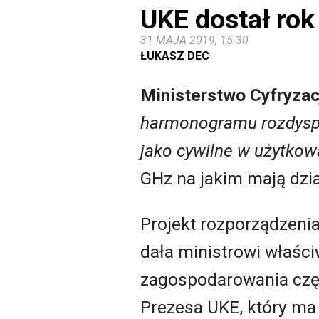
UKE dostał rok
31 MAJA 2019, 15:30
ŁUKASZ DEC
Ministerstwo Cyfryzac
harmonogramu rozdyspo
jako cywilne w użytkow
GHz na jakim mają dzia
Projekt rozporządzenia,
dała ministrowi właśc
zagospodarowania częs
Prezesa UKE, który ma