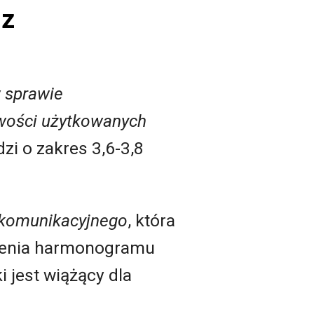
Hz
 sprawie
wości użytkowanych
zi o zakres 3,6-3,8
ekomunikacyjnego
, która
ślenia harmonogramu
 jest wiążący dla