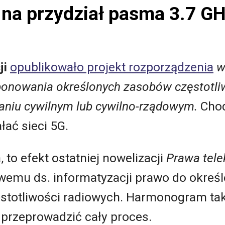
 na przydział pasma 3.7 G
ji
opublikowało projekt rozporządzenia
w
nowania określonych zasobów częstotli
aniu cywilnym lub cywilno-rządowym.
Chod
łać sieci 5G.
 to efekt ostatniej nowelizacji
Prawa tel
iwemu ds. informatyzacji prawo do okre
totliwości radiowych. Harmonogram taki
 przeprowadzić cały proces.